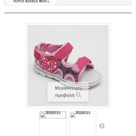
TOYITI X55915 ΦΟΥΞ
Μεγαλύτερη
προβολή