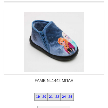
FAME NL1442 ΜΠΛΕ
19
20
21
22
24
25