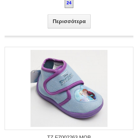
24
Περισσότερα
TZ FZ002263 ΜΩΒ