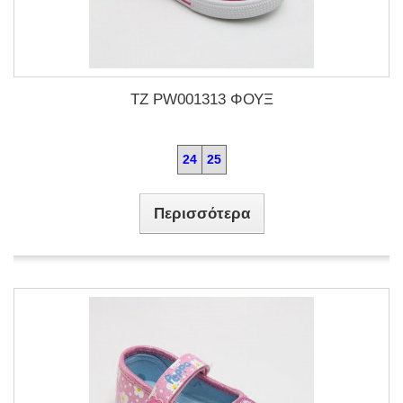
TZ PW001313 ΦΟΥΞ
24
25
Περισσότερα