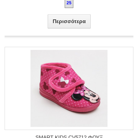
25
Περισσότερα
SMART KIDS CV5712 ΦΟΥΞ