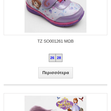
TZ SO001261 ΜΩΒ
26
28
Περισσότερα