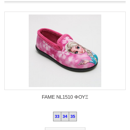
FAME NL1510 ΦΟΥΞ
33
34
35