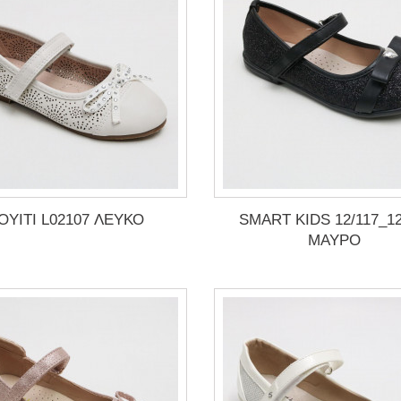
OYITI L02107 ΛΕΥΚΟ
SMART KIDS 12/117_12
ΜΑΥΡΟ