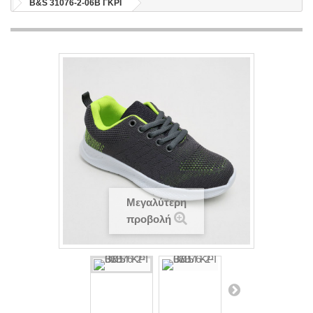
B&S 31076-2-06B ΓΚΡΙ
Μεγαλύτερη
προβολή