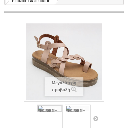
BLONDIE GK203 NUDE
Μεγαλύτερη
προβολή