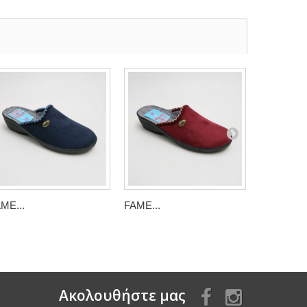
ME...
FAME...
FAME...
Aκολουθήστε μας