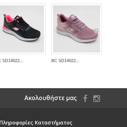
 SD14022...
BC SD14022...
BC SD1402
Aκολουθήστε μας
Πληροφορίες Καταστήματος