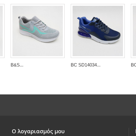
B&S...
BC SD14034...
BC
Ο λογαριασμός μου